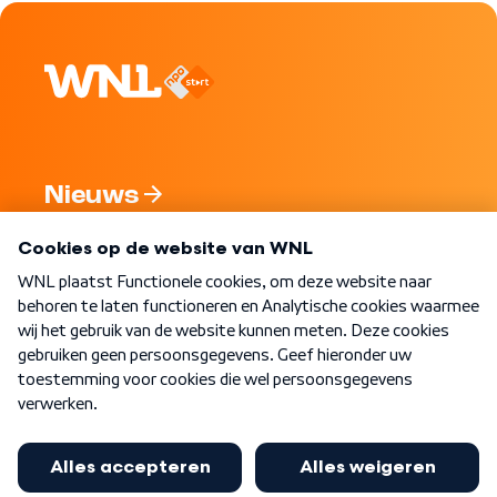
Nieuws
Programma's
Over WNL
Nieuwsbrief
Word Lid