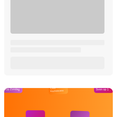
Café
Op Zondag
Sven op 1
Kockelmann