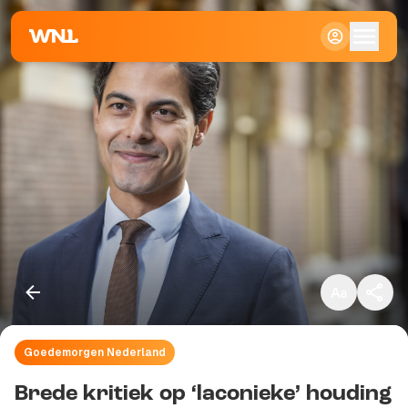
Klein
Standaard
Groot
Goedemorgen Nederland
Kopieer link
Brede kritiek op ‘laconieke’ houding