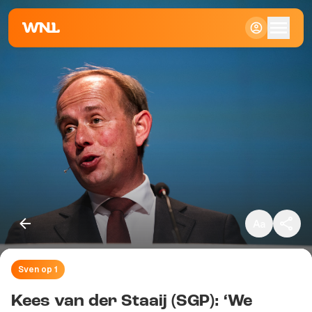
Klein
Standaard
Groot
Sven op 1
Kopieer link
Kees van der Staaij (SGP): ‘We