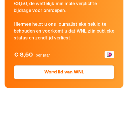
€8,50, de wettelijk minimale verplichte
bijdrage voor omroepen.
Hiermee helpt u ons journalistieke geluid te
behouden en voorkomt u dat WNL zijn publieke
status en zendtijd verliest.
€ 8,50
per jaar
Word lid van WNL