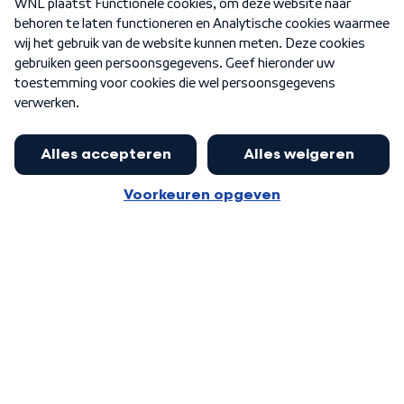
Nieuwsbrief
Word Lid
Meer WNL voor jou
Nieuwe ‘onderkoning’ Buma wil tot
zijn 70ste aanblijven
Algemene voorwaarden
Cookie-instellingen
Privacy statement