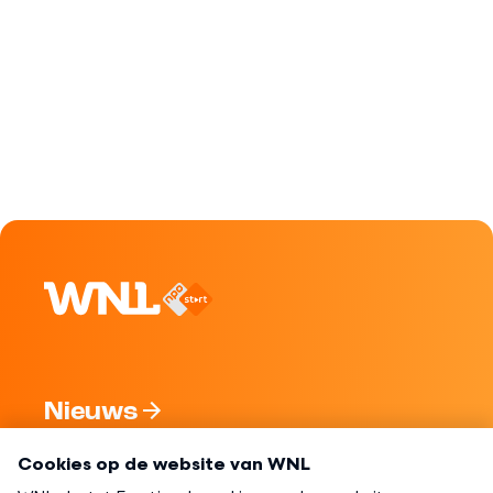
Nieuws
Programma's
Over WNL