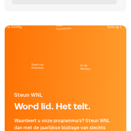
Café
Op Zondag
Sven op 1
Kockelmann
Stand van
In de
Nederland
kantine
Steun WNL
Word lid. Het telt.
Waardeert u onze programma's? Steun WNL
dan met de jaarlijkse bijdrage van slechts