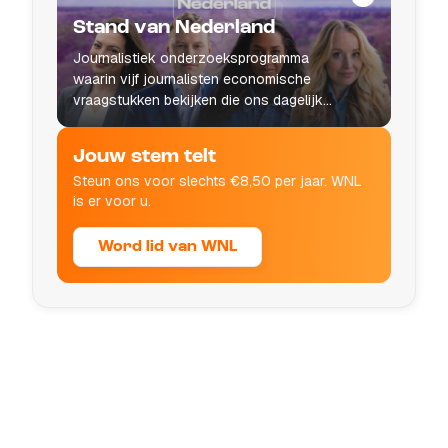
Stand van Nederland
Journalistiek onderzoeksprogramma
waarin vijf journalisten economische
vraagstukken bekijken die ons dagelijks
leven raken.
Jouw stem telt
Steun ons voor slechts €8,50 per jaar. WNL
is er voor u.
Word lid van WNL