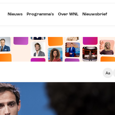
Nieuws
Programma's
Over WNL
Nieuwsbrief
Klein
Kopieer link
Standaard
Groot