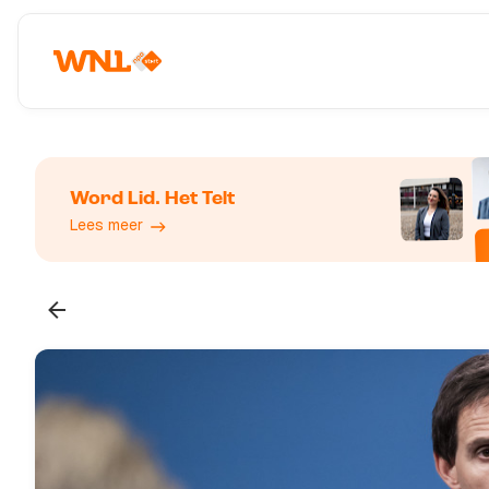
Word Lid. Het Telt
Lees meer