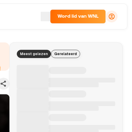
Word lid van WNL
Meest gelezen
Gerelateerd