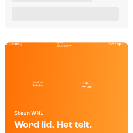
Café
Op Zondag
Sven op 1
Kockelmann
Stand van
In de
Nederland
kantine
Steun WNL
Word lid. Het telt.