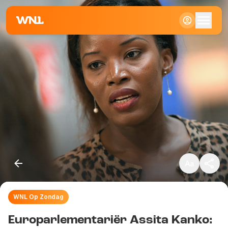
Klein
Standaard
Groot
WNL Op Zondag
Kopieer link
Europarlementariër Assita Kanko: