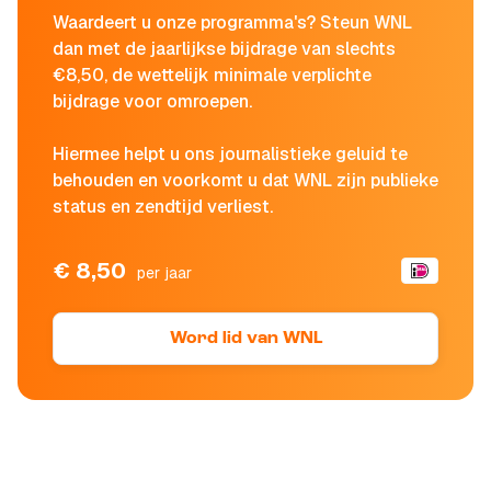
Waardeert u onze programma's? Steun WNL
dan met de jaarlijkse bijdrage van slechts
€8,50, de wettelijk minimale verplichte
bijdrage voor omroepen.
Hiermee helpt u ons journalistieke geluid te
behouden en voorkomt u dat WNL zijn publieke
status en zendtijd verliest.
€ 8,50
per jaar
Word lid van WNL