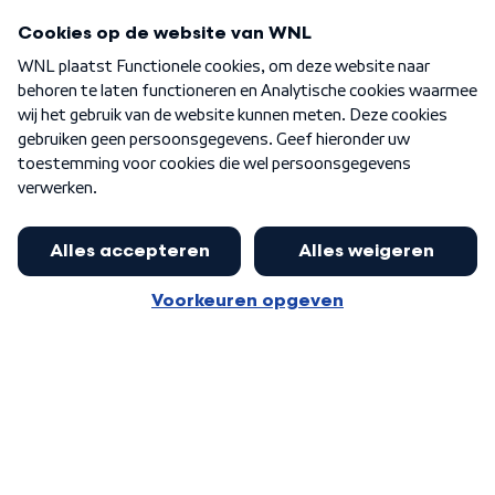
Programma's
Over WNL
Nieuwsbrief
Word Lid
Meer WNL voor jou
Jan Paternotte optimistisch over
stikstofdebat: 'Geen zwakker
Algemene voorwaarden
Cookie-instellingen
pakket, maar ideeën om het te
Privacy statement
versterken zijn welkom'