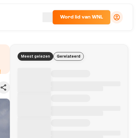
Word lid van WNL
Meest gelezen
Gerelateerd