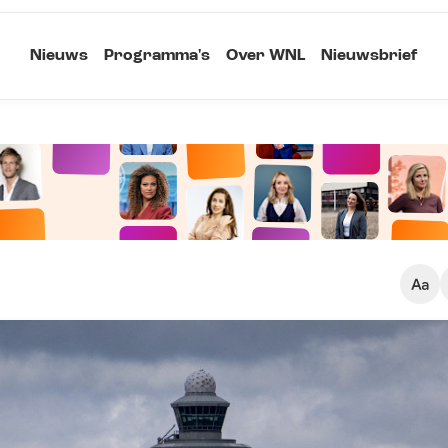
Nieuws
Programma's
Over WNL
Nieuwsbrief
Klein
Kopieer link
Standaard
Groot