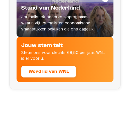
Stand van Nederland
Journalistiek onderzoeksprogramma
waarin vijf journalisten economische
vraagstukken bekijken die ons dagelijks
leven raken.
Jouw stem telt
Steun ons voor slechts €8,50 per jaar. WNL
is er voor u.
Word lid van WNL