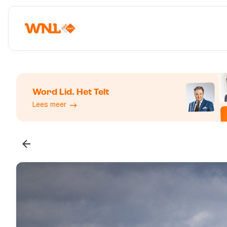
Word Lid. Het Telt
Lees meer