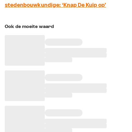
stedenbouwkundige: ‘Knap De Kuip op’
Ook de moeite waard