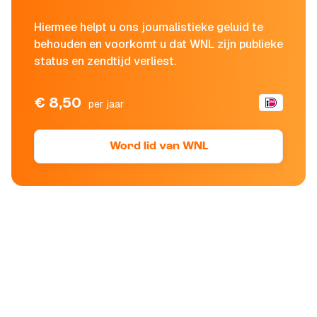
Hiermee helpt u ons journalistieke geluid te
behouden en voorkomt u dat WNL zijn publieke
status en zendtijd verliest.
€ 8,50
per jaar
Word lid van WNL