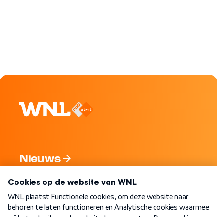
Nieuws
Programma's
Over WNL
Nieuwsbrief