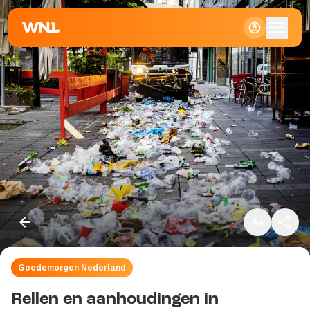
Klein
Standaard
Groot
Goedemorgen Nederland
Kopieer link
Rellen en aanhoudingen in