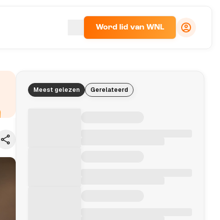
Word lid van WNL
Meest gelezen
Gerelateerd