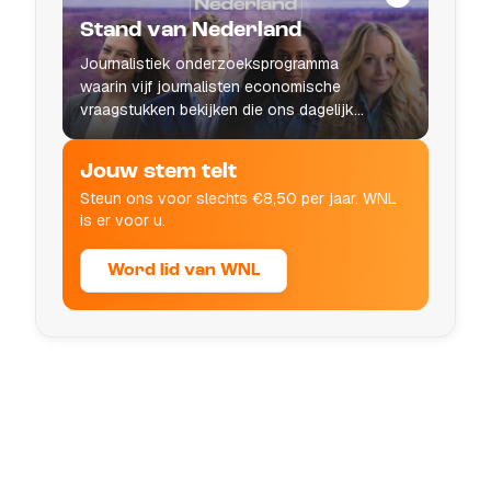
Stand van Nederland
Journalistiek onderzoeksprogramma
waarin vijf journalisten economische
vraagstukken bekijken die ons dagelijks
leven raken.
Jouw stem telt
Steun ons voor slechts €8,50 per jaar. WNL
is er voor u.
Word lid van WNL