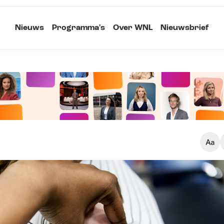
Nieuws
Programma's
Over WNL
Nieuwsbrief
Klein
Kopieer link
Standaard
Groot