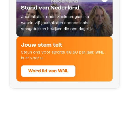
Stand van Nederland
Journalistiek onderzoeksprogramma
waarin vijf journalisten economische
vraagstukken bekijken die ons dagelijks
leven raken.
Jouw stem telt
Steun ons voor slechts €8,50 per jaar. WNL
is er voor u.
Word lid van WNL