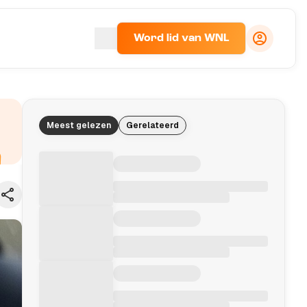
Word lid van WNL
Meest gelezen
Gerelateerd