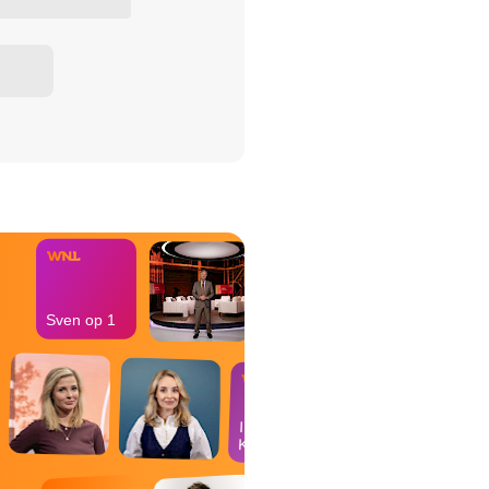
het Misdaad-
bureau
Sven op 1
In de
Kantine