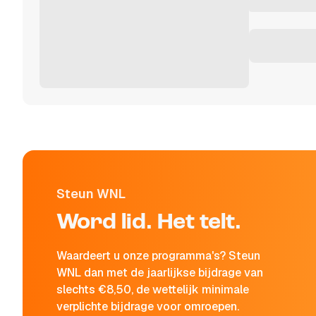
Steun WNL
Word lid. Het telt.
Waardeert u onze programma's? Steun
WNL dan met de jaarlijkse bijdrage van
slechts €8,50, de wettelijk minimale
verplichte bijdrage voor omroepen.