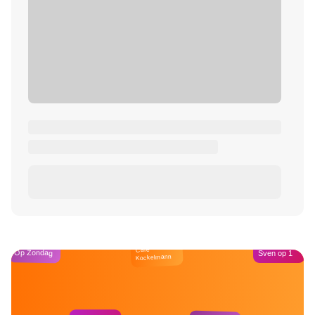
Café
Op Zondag
Sven op 1
Kockelmann