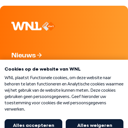
Nieuws
Programma's
Over WNL
Nieuwsbrief
Word Lid