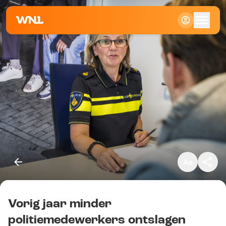
Klein
Standaard
Groot
Vorig jaar minder
Kopieer link
politiemedewerkers ontslagen