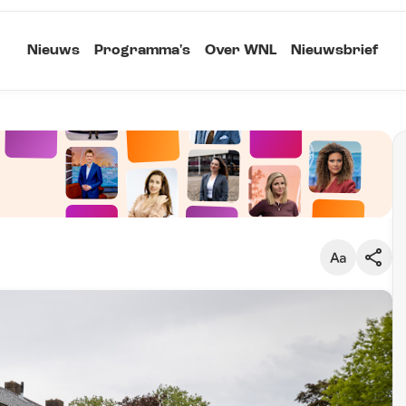
Nieuws
Programma's
Over WNL
Nieuwsbrief
Klein
Kopieer link
Standaard
Groot