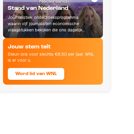
Stand van Nederland
Journalistiek onderzoeksprogramma
waarin vijf journalisten economische
vraagstukken bekijken die ons dagelijks
leven raken.
Jouw stem telt
Steun ons voor slechts €8,50 per jaar. WNL
is er voor u.
Word lid van WNL