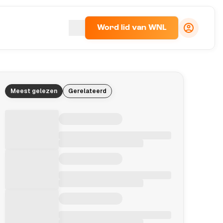
Word lid van WNL
Meest gelezen
Gerelateerd