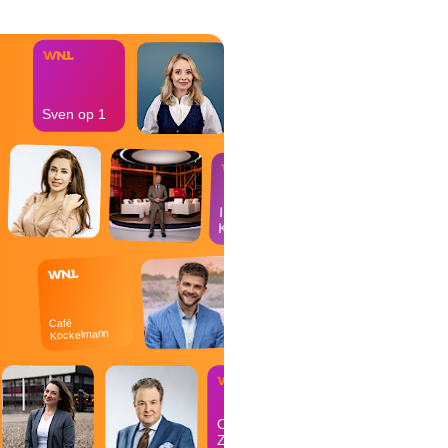
bureau
Sven op 1
In de
Kantine
Café
Kockelmann
Op
Zondag