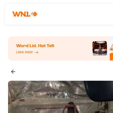
Word Lid. Het Telt
Lees meer