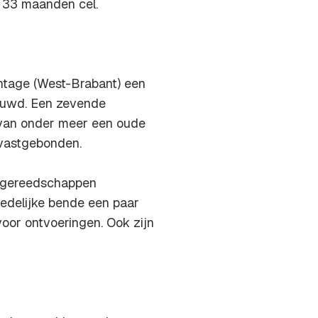
 33 maanden cel.
antage (West-Brabant) een
ouwd. Een zevende
n van onder meer een oude
 vastgebonden.
elgereedschappen
edelijke bende een paar
voor ontvoeringen. Ook zijn