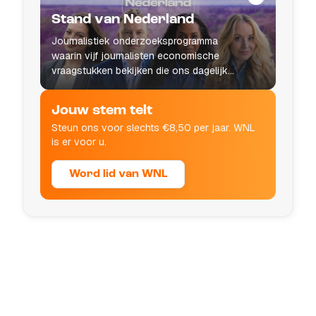
Stand van Nederland
Journalistiek onderzoeksprogramma
waarin vijf journalisten economische
vraagstukken bekijken die ons dagelijks
leven raken.
Jouw stem telt
Steun ons voor slechts €8,50 per jaar. WNL
is er voor u.
Word lid van WNL