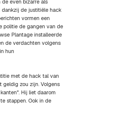
de even bizarre als
dankzij de justitiële hack
berichten vormen een
e politie de gangen van de
uwse Plantage installeerde
oen de verdachten volgens
in hun
itie met de hack tal van
 geldig zou zijn. Volgens
anten". Hij liet daarom
 te stappen. Ook in de