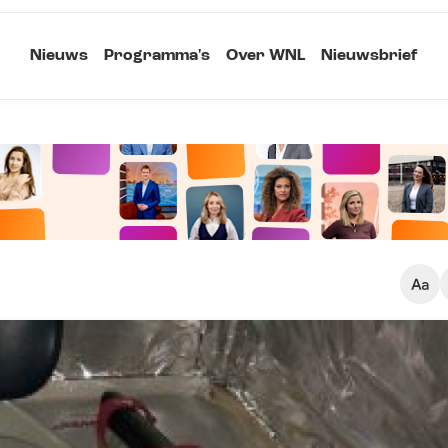
Nieuws
Programma's
Over WNL
Nieuwsbrief
Klein
Kopieer link
Standaard
Groot