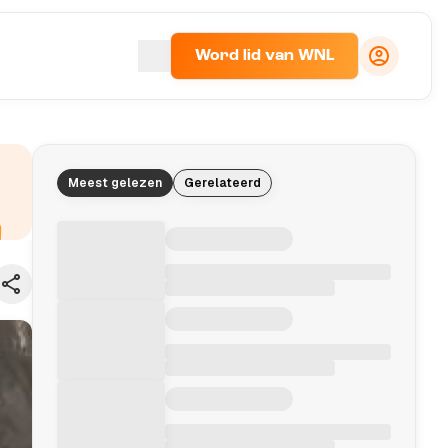
Word lid van WNL
Meest gelezen
Gerelateerd