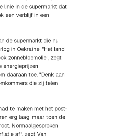
 linie in de supermarkt dat
 een verblijf in een
van de supermarkt die nu
rlog in Oekraïne. "Het land
ook zonnebloemolie", zegt
e energieprijzen
om daaraan toe. "Denk aan
omkommers die zij telen
t had te maken met het post-
ren erg laag, maar toen de
groot. Normaalgesproken
latie af", zegt Van