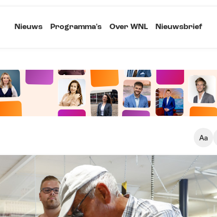
Nieuws
Programma's
Over WNL
Nieuwsbrief
Klein
Kopieer link
Standaard
Groot