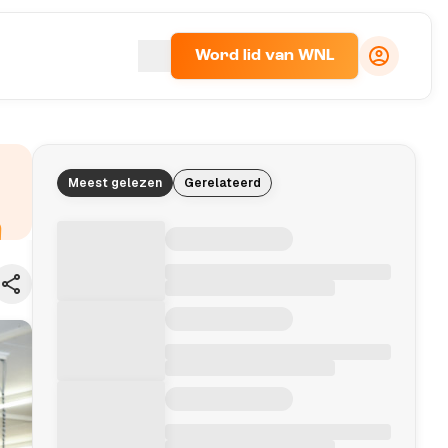
Word lid van WNL
Meest gelezen
Gerelateerd