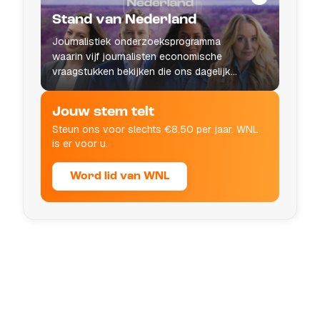
Stand van Nederland
Journalistiek onderzoeksprogramma
waarin vijf journalisten economische
vraagstukken bekijken die ons dagelijks
leven raken.
Jouw stem telt
Steun ons voor slechts €8,50 per jaar. WNL
is er voor u.
Word lid van WNL