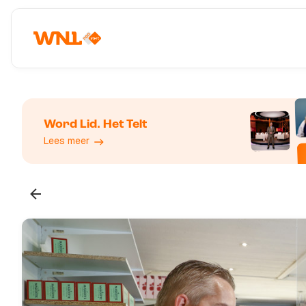
Word Lid. Het Telt
Lees meer