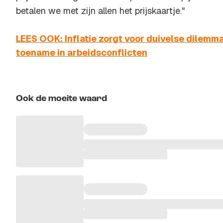
betalen we met zijn allen het prijskaartje."
LEES OOK: Inflatie zorgt voor duivelse dilemma’
toename in arbeidsconflicten
Ook de moeite waard