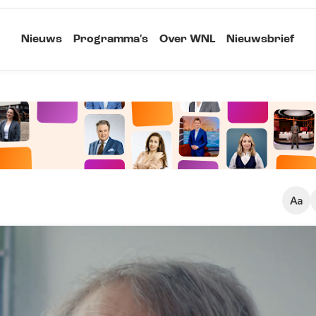
Nieuws
Programma's
Over WNL
Nieuwsbrief
Klein
Kopieer link
Standaard
Groot