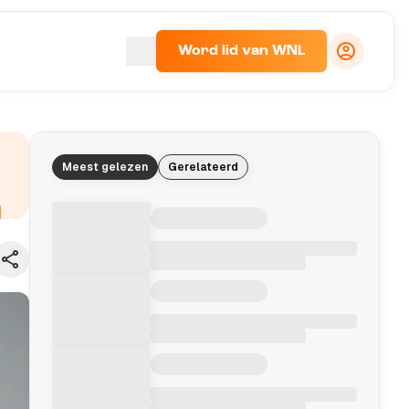
Word lid van WNL
Meest gelezen
Gerelateerd