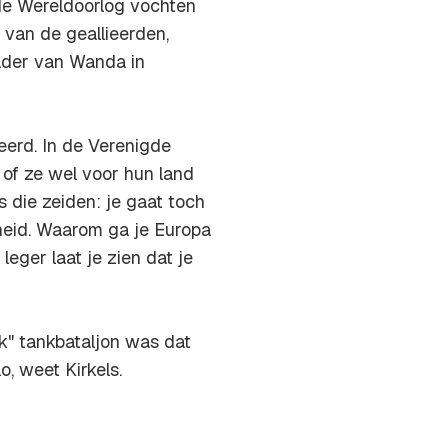
de Wereldoorlog vochten
van de geallieerden,
vader van Wanda in
erd. In de Verenigde
of ze wel voor hun land
s die zeiden: je gaat toch
ijheid. Waarom ga je Europa
eger laat je zien dat je
ck" tankbataljon was dat
, weet Kirkels.