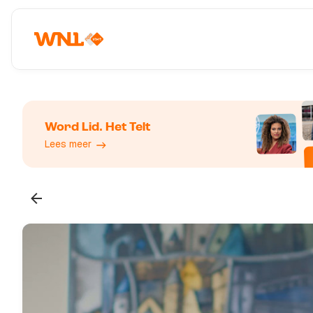
Word Lid. Het Telt
Lees meer