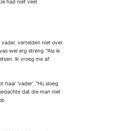
e had niet veel
vader, vertelden niet over
as wel erg streng. "Als ik
sen. Ik vroeg me af:
 haar 'vader'. "Hij sloeg
gedachte dat die man niet
op.