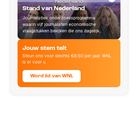
Stand van Nederland
Journalistiek onderzoeksprogramma
waarin vijf journalisten economische
vraagstukken bekijken die ons dagelijks
leven raken.
Jouw stem telt
Steun ons voor slechts €8,50 per jaar. WNL
is er voor u.
Word lid van WNL