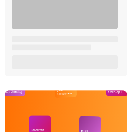
Café
Op Zondag
Sven op 1
Kockelmann
Stand van
In de