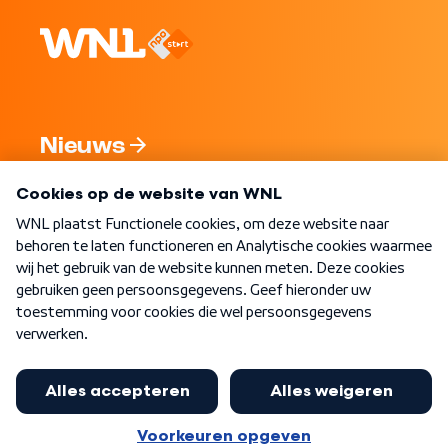
Nieuws
Programma's
Over WNL
Nieuwsbrief
Word Lid