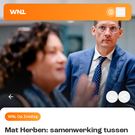
Klein
Standaard
Groot
WNL Op Zondag
Kopieer link
Mat Herben: samenwerking tussen