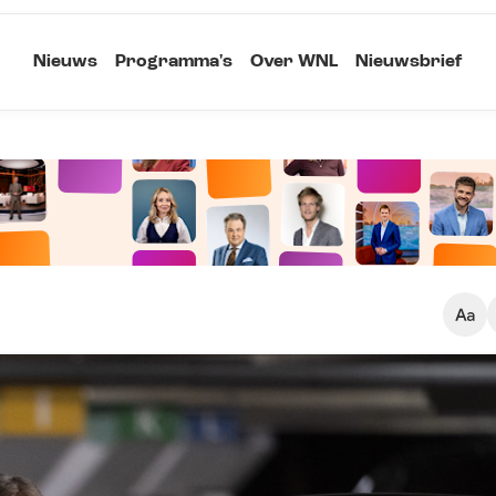
Nieuws
Programma's
Over WNL
Nieuwsbrief
Klein
Kopieer link
Standaard
Groot