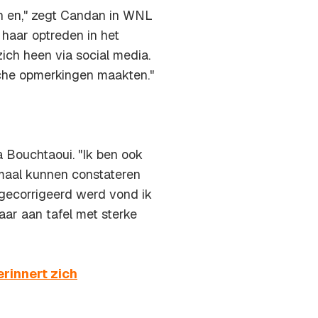
n en," zegt Candan in WNL
 haar optreden in het
ch heen via social media.
ische opmerkingen maakten."
a Bouchtaoui. "Ik ben ook
emaal kunnen constateren
t gecorrigeerd werd vond ik
daar aan tafel met sterke
rinnert zich