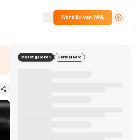
Word lid van WNL
Meest gelezen
Gerelateerd