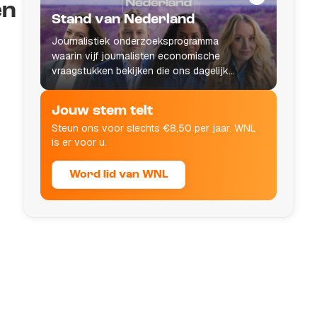
en
Stand van Nederland
Journalistiek onderzoeksprogramma
waarin vijf journalisten economische
vraagstukken bekijken die ons dagelijks
leven raken.
Jouw stem telt
Steun ons voor slechts €8,50 per jaar. WNL
is er voor u.
Word lid van WNL