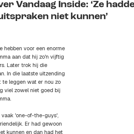
er Vandaag Inside: ‘Ze hadd
uitspraken niet kunnen’
de hebben voor een enorme
ma aan dat hij zo'n vijftig
. Later trok hij die
. In die laatste uitzending
t te leggen wat er nou zo
 viel zowel niet goed bij
amma.
n vaak 'one-of-the-guys',
iendelijk. Er had gewoon
iet kunnen en dan had het