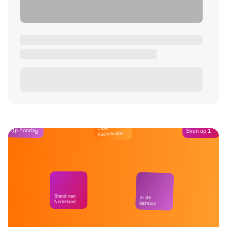
Café
Op Zondag
Sven op 1
Kockelmann
Stand van
In de
Nederland
kantine