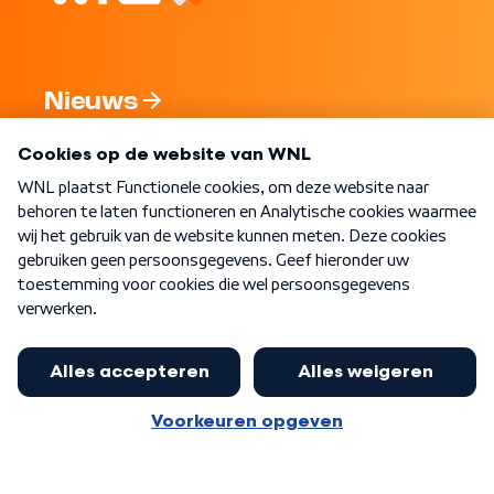
Nieuws
Programma's
Over WNL
Nieuwsbrief
Word Lid
Meer WNL voor jou