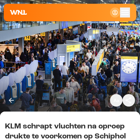
Klein
Standaard
Groot
KLM schrapt vluchten na oproep
Kopieer link
drukte te voorkomen op Schiphol