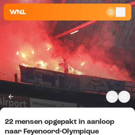
Klein
Standaard
Groot
22 mensen opgepakt in aanloop
Kopieer link
naar Feyenoord-Olympique