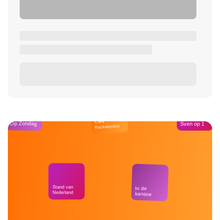
Café
Op Zondag
Sven op 1
Kockelmann
Stand van
In de
Nederland
kantine