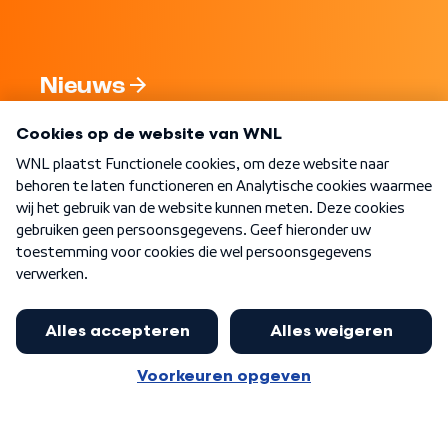
Nieuws
Programma's
Over WNL
Nieuwsbrief
Word Lid
Meer WNL voor jou