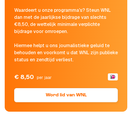
Waardeert u onze programma's? Steun WNL
dan met de jaarlijkse bijdrage van slechts
€8,50, de wettelijk minimale verplichte
bijdrage voor omroepen.
Hiermee helpt u ons journalistieke geluid te
behouden en voorkomt u dat WNL zijn publieke
status en zendtijd verliest.
€ 8,50
per jaar
Word lid van WNL