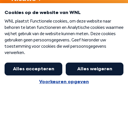
Programma's
Over WNL
Nieuwsbrief
Word Lid
Meer WNL voor jou
Jan Paternotte optimistisch over
stikstofdebat: 'Geen zwakker
Algemene voorwaarden
Cookie-instellingen
pakket, maar ideeën om het te
Privacy statement
versterken zijn welkom'