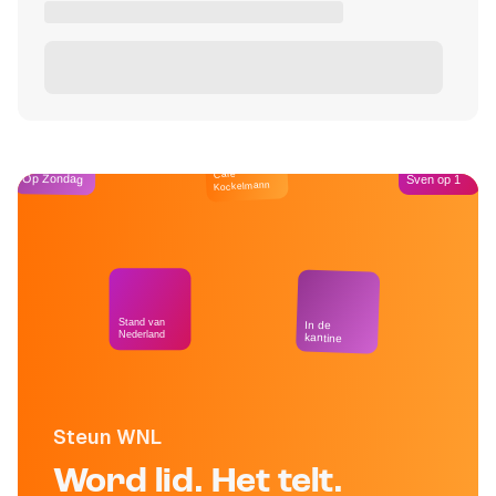
Café
Op Zondag
Sven op 1
Kockelmann
Stand van
In de
Nederland
kantine
Steun WNL
Word lid. Het telt.