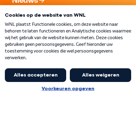
Nieuws
Programma's
Over WNL
Nieuwsbrief
Word Lid
Meer WNL voor jou
Eerste Kamer akkoord met begroting
van minister Sjoerdsma
Algemene voorwaarden
Cookie-instellingen
Privacy statement