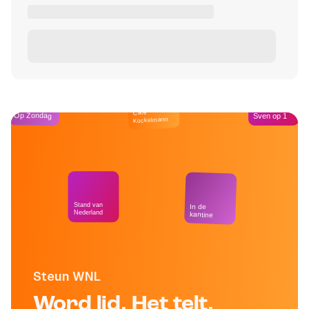
Café
Op Zondag
Sven op 1
Kockelmann
Stand van
In de
Nederland
kantine
Steun WNL
Word lid. Het telt.