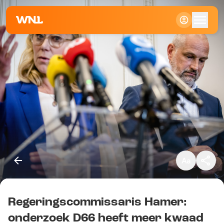
Klein
Standaard
Groot
Regeringscommissaris Hamer:
Kopieer link
onderzoek D66 heeft meer kwaad