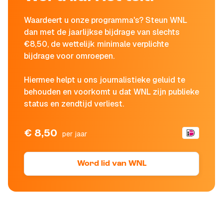
Waardeert u onze programma's? Steun WNL
dan met de jaarlijkse bijdrage van slechts
€8,50, de wettelijk minimale verplichte
bijdrage voor omroepen.
Hiermee helpt u ons journalistieke geluid te
behouden en voorkomt u dat WNL zijn publieke
status en zendtijd verliest.
€ 8,50
per jaar
Word lid van WNL