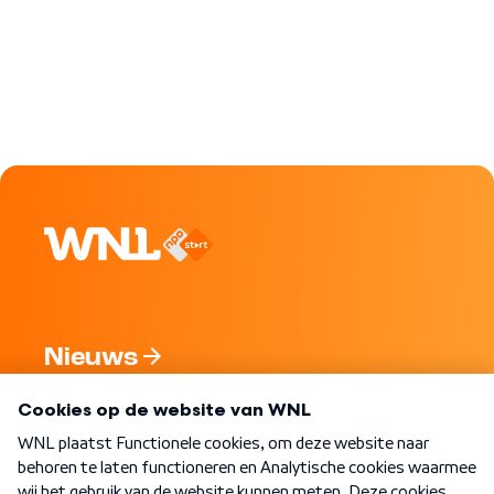
Nieuws
Programma's
Over WNL
Nieuwsbrief