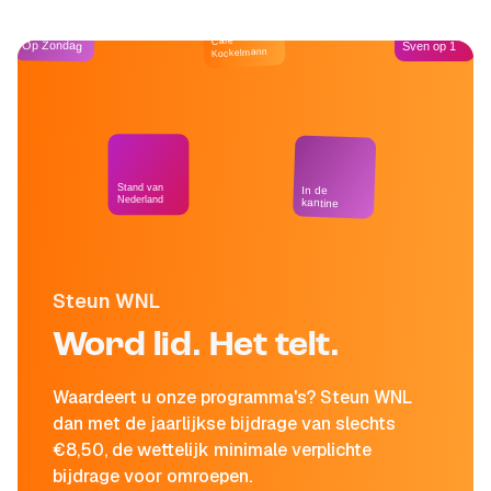
Café
Op Zondag
Sven op 1
Kockelmann
Stand van
In de
Nederland
kantine
Steun WNL
Word lid. Het telt.
Waardeert u onze programma's? Steun WNL
dan met de jaarlijkse bijdrage van slechts
€8,50, de wettelijk minimale verplichte
bijdrage voor omroepen.