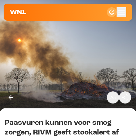
Klein
Standaard
Groot
Paasvuren kunnen voor smog
Kopieer link
zorgen, RIVM geeft stookalert af