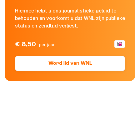
Hiermee helpt u ons journalistieke geluid te
behouden en voorkomt u dat WNL zijn publieke
status en zendtijd verliest.
€ 8,50
per jaar
Word lid van WNL