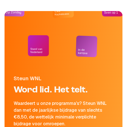
Café
Op Zondag
Sven op 1
Kockelmann
Stand van
In de
Nederland
kantine
Steun WNL
Word lid. Het telt.
Waardeert u onze programma's? Steun WNL
dan met de jaarlijkse bijdrage van slechts
€8,50, de wettelijk minimale verplichte
bijdrage voor omroepen.