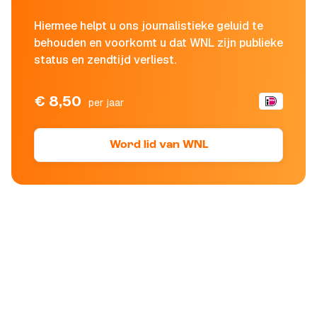
Hiermee helpt u ons journalistieke geluid te
behouden en voorkomt u dat WNL zijn publieke
status en zendtijd verliest.
€ 8,50
per jaar
Word lid van WNL