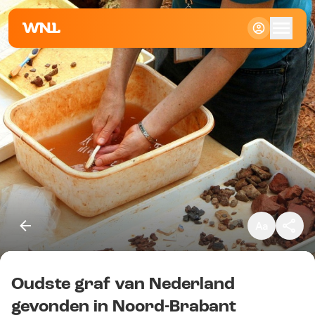
Klein
Standaard
Groot
Oudste graf van Nederland
Kopieer link
gevonden in Noord-Brabant