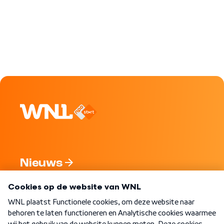
Nieuws
Programma's
Over WNL
Nieuwsbrief