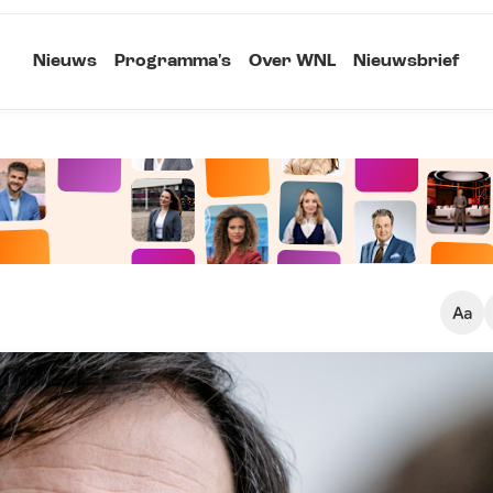
Nieuws
Programma's
Over WNL
Nieuwsbrief
Klein
Kopieer link
Standaard
Groot