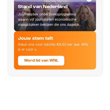
Stand van Nederland
Journalistiek onderzoeksprogramma
waarin vijf journalisten economische
vraagstukken bekijken die ons dagelijks
leven raken.
Jouw stem telt
Steun ons voor slechts €8,50 per jaar. WNL
is er voor u.
Word lid van WNL