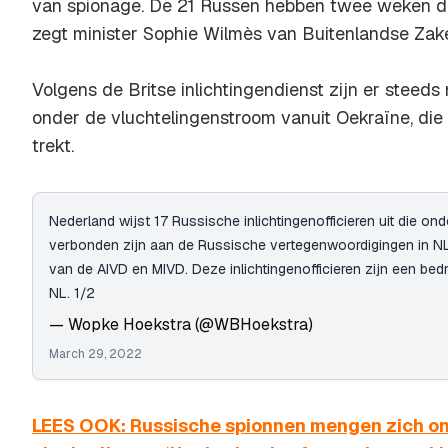
van spionage. De 21 Russen hebben twee weken de 
zegt minister Sophie Wilmès van Buitenlandse Zak
Volgens de Britse inlichtingendienst zijn er steed
onder de vluchtelingenstroom vanuit Oekraïne, die
trekt.
Nederland wijst 17 Russische inlichtingenofficieren uit die on
verbonden zijn aan de Russische vertegenwoordigingen in NL. 
van de AIVD en MIVD. Deze inlichtingenofficieren zijn een bedr
NL. 1/2
— Wopke Hoekstra (@WBHoekstra)
March 29, 2022
LEES OOK: Russische spionnen mengen zich o