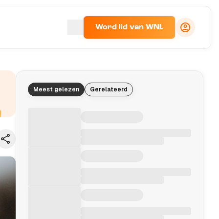
Word lid van WNL
Meest gelezen
Gerelateerd