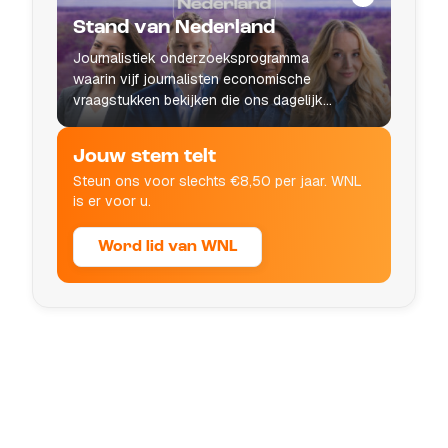
Stand van Nederland
Journalistiek onderzoeksprogramma
waarin vijf journalisten economische
vraagstukken bekijken die ons dagelijks
leven raken.
Jouw stem telt
Steun ons voor slechts €8,50 per jaar. WNL
is er voor u.
Word lid van WNL