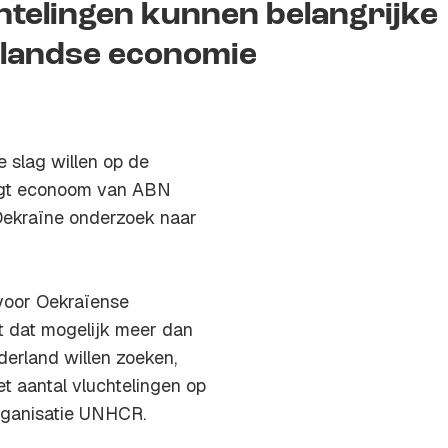
telingen kunnen belangrijke
rlandse economie
 slag willen op de
egt econoom van ABN
 Oekraïne onderzoek naar
voor Oekraïense
t dat mogelijk meer dan
erland willen zoeken,
et aantal vluchtelingen op
rganisatie UNHCR.