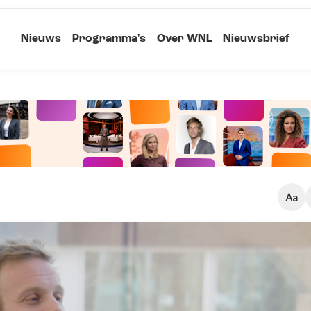
Nieuws
Programma's
Over WNL
Nieuwsbrief
Klein
Kopieer link
Standaard
Groot