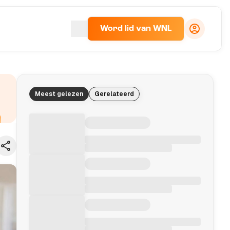
Word lid van WNL
Meest gelezen
Gerelateerd