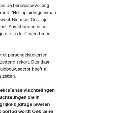
 van de beroepsbevolking
erond. "Het opleidingsniveau
 weet Rietman. Ook zijn
post-Sovjetlanden is het
jn die in de iT werkten in
met personeelstekorten.
tzettend tekort. Dus daar
tuinbouwsector heeft al
 zetten.
Oekraïense vluchtelingen
chtelingen die in
ijke bijdrage leveren
s oorlog wordt Oekraïne