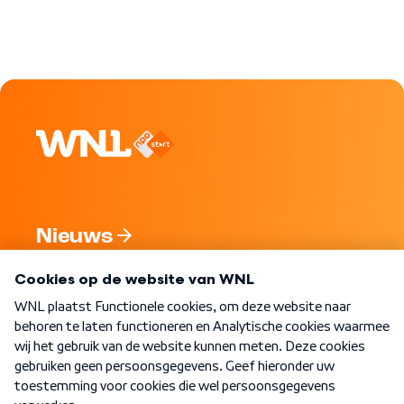
Nieuws
Programma's
Over WNL
Nieuwsbrief
Word Lid