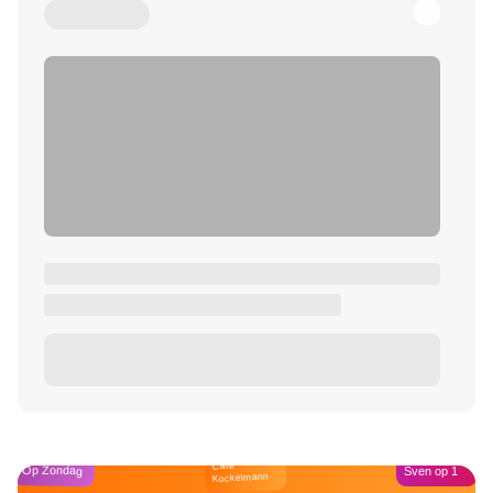
Café
Op Zondag
Sven op 1
Kockelmann