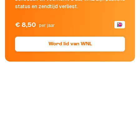
status en zendtijd verliest.
€ 8,50
per jaar
Word lid van WNL