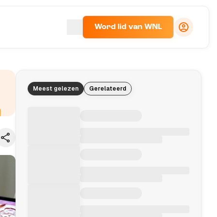
Word lid van WNL
Meest gelezen
Gerelateerd