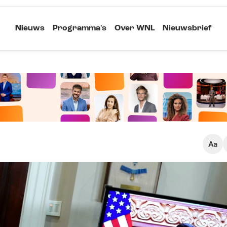
Nieuws
Programma's
Over WNL
Nieuwsbrief
Klein
Kopieer link
Standaard
Groot