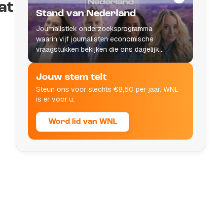
at
Stand van Nederland
Journalistiek onderzoeksprogramma
waarin vijf journalisten economische
vraagstukken bekijken die ons dagelijks
leven raken.
Jouw stem telt
Steun ons voor slechts €8,50 per jaar. WNL
is er voor u.
Word lid van WNL