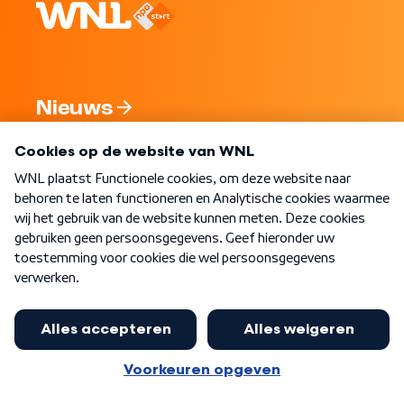
Nieuws
Programma's
Over WNL
Nieuwsbrief
Word Lid