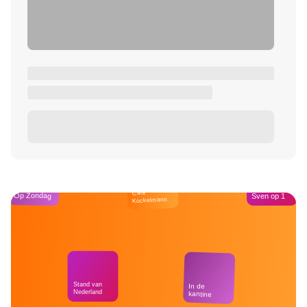
Café
Op Zondag
Sven op 1
Kockelmann
Stand van
In de
Nederland
kantine