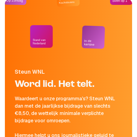
Op Zondag
Sven op 1
Kockelmann
Stand van
In de
Nederland
kantine
Steun WNL
Word lid. Het telt.
Waardeert u onze programma's? Steun WNL
dan met de jaarlijkse bijdrage van slechts
€8,50, de wettelijk minimale verplichte
bijdrage voor omroepen.
Hiermee helpt u ons journalistieke geluid te