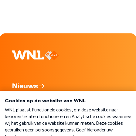
Nieuws
Programma's
Over WNL
Nieuwsbrief
Word Lid