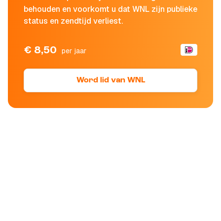
behouden en voorkomt u dat WNL zijn publieke
status en zendtijd verliest.
€ 8,50
per jaar
Word lid van WNL