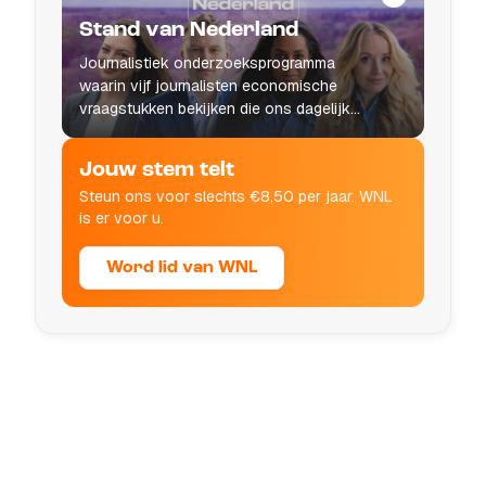
Stand van Nederland
Journalistiek onderzoeksprogramma
waarin vijf journalisten economische
vraagstukken bekijken die ons dagelijks
leven raken.
Jouw stem telt
Steun ons voor slechts €8,50 per jaar. WNL
is er voor u.
Word lid van WNL