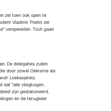
en zei toen ook open te
dent Vladimir Poetin zei
ns" verspeelden. Toch gaan
an. De delegaties zullen
 die door zowel Oekraïne als
andr Loekasjenko,
dat "alle vliegtuigen,
ebied zijn gestationeerd,
elingen en de terugkeer