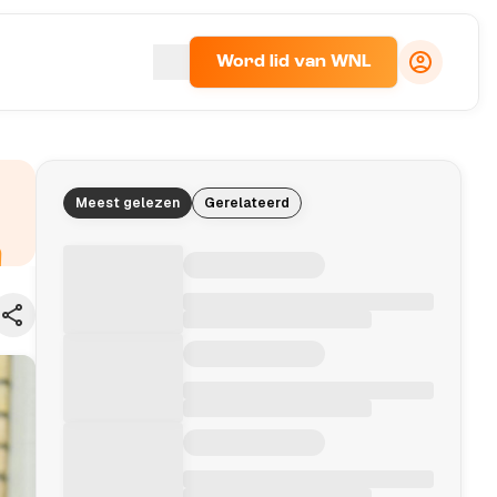
Word lid van WNL
Meest gelezen
Gerelateerd