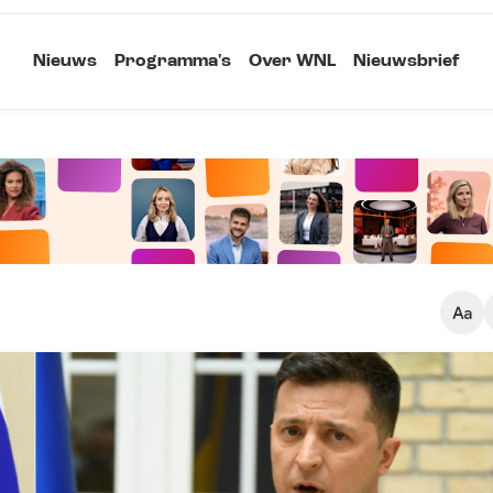
Nieuws
Programma's
Over WNL
Nieuwsbrief
Klein
Kopieer link
Standaard
Groot