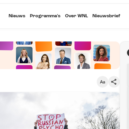
Nieuws
Programma's
Over WNL
Nieuwsbrief
Klein
Kopieer link
Standaard
Groot