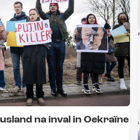
K
sland na inval in Oekraïne
L