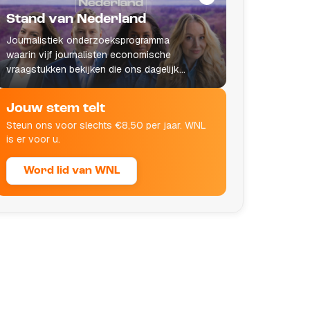
Stand van Nederland
Journalistiek onderzoeksprogramma
waarin vijf journalisten economische
vraagstukken bekijken die ons dagelijks
leven raken.
Jouw stem telt
Steun ons voor slechts €8,50 per jaar. WNL
is er voor u.
Word lid van WNL