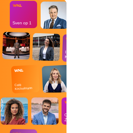
Sven op 1
In de
Kantine
Café
Kockelmann
Op
Zondag