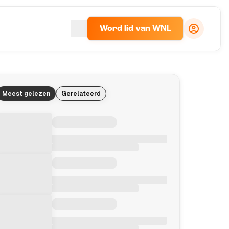
Word lid van WNL
Meest gelezen
Gerelateerd