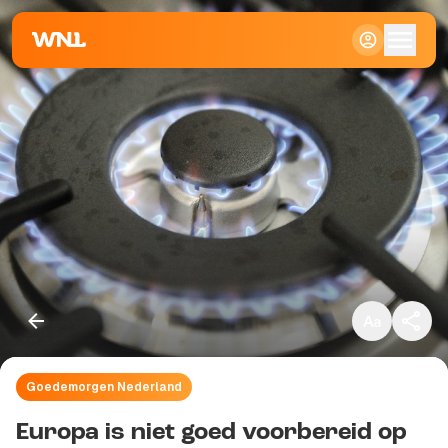
Klein
Standaard
Groot
Goedemorgen Nederland
Kopieer link
Europa is niet goed voorbereid op