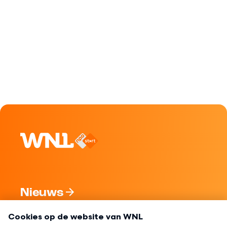
Nieuws
Programma's
Over WNL