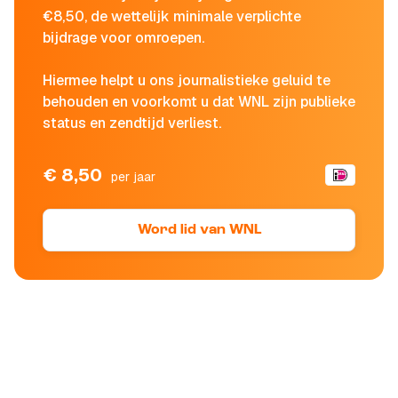
€8,50, de wettelijk minimale verplichte
bijdrage voor omroepen.
Hiermee helpt u ons journalistieke geluid te
behouden en voorkomt u dat WNL zijn publieke
status en zendtijd verliest.
€ 8,50
per jaar
Word lid van WNL