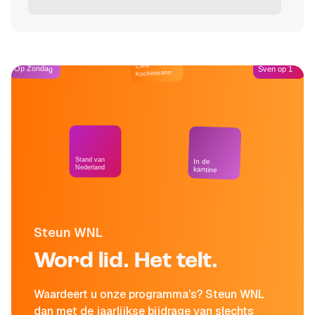
Café
Op Zondag
Sven op 1
Kockelmann
Stand van
In de
Nederland
kantine
Steun WNL
Word lid. Het telt.
Waardeert u onze programma's? Steun WNL
dan met de jaarlijkse bijdrage van slechts