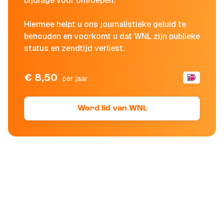
bijdrage voor omroepen.
Hiermee helpt u ons journalistieke geluid te
behouden en voorkomt u dat WNL zijn publieke
status en zendtijd verliest.
€ 8,50
per jaar
Word lid van WNL