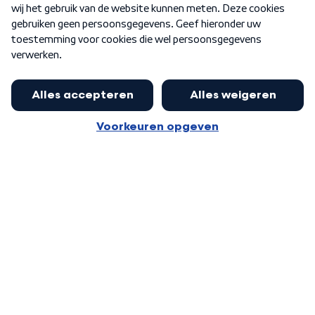
Word Lid
Meer WNL voor jou
Huishoudens met thuisbatterij,
slimme laadpaal of warmtepomp
Algemene voorwaarden
Cookie-instellingen
kunnen geld gaan verdienen: 'Kan
Privacy statement
op jaarbasis 500 euro opleveren'