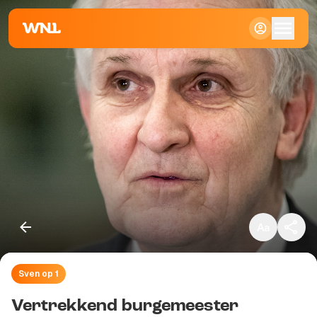
Klein
Standaard
Groot
Sven op 1
Kopieer link
Vertrekkend burgemeester