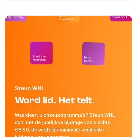
Café
Op Zondag
Sven op 1
Kockelmann
Stand van
In de
Nederland
kantine
Steun WNL
Word lid. Het telt.
Waardeert u onze programma's? Steun WNL
dan met de jaarlijkse bijdrage van slechts
€8,50, de wettelijk minimale verplichte