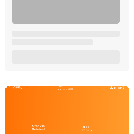
Café
Op Zondag
Sven op 1
Kockelmann
Stand van
In de
Nederland
kantine