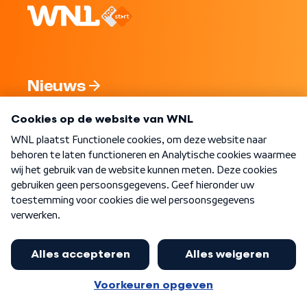
Nieuws
Programma's
Over WNL
Nieuwsbrief
Word Lid