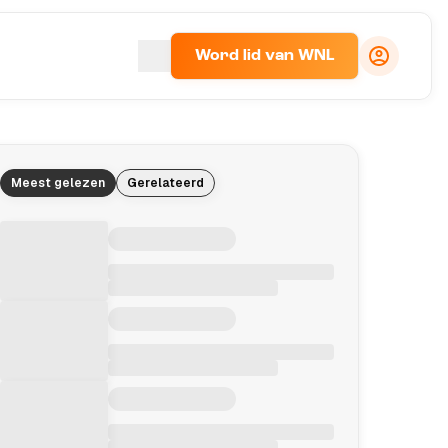
Word lid van WNL
Meest gelezen
Gerelateerd