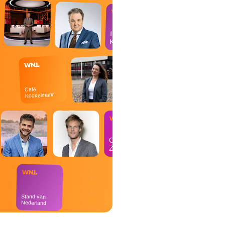
In de
Kantine
Café
Kockelmann
Op
Zondag
Stand van
Nederland