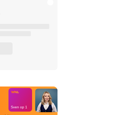
het Misdaad-
bureau
Sven op 1