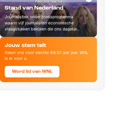
Stand van Nederland
Journalistiek onderzoeksprogramma
waarin vijf journalisten economische
vraagstukken bekijken die ons dagelijks
leven raken.
Jouw stem telt
Steun ons voor slechts €8,50 per jaar. WNL
is er voor u.
Word lid van WNL