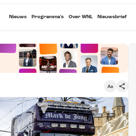
Nieuws
Programma's
Over WNL
Nieuwsbrief
Klein
Kopieer link
Standaard
Groot