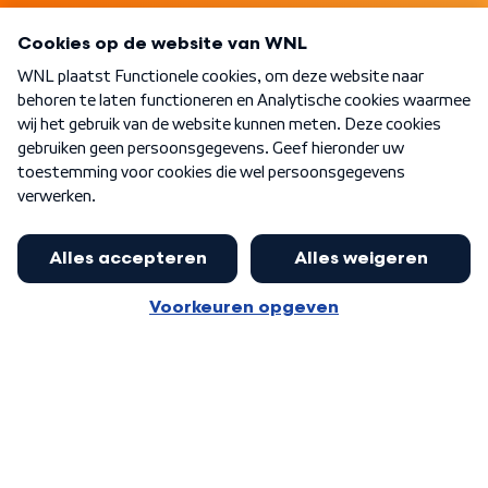
Programma's
Over WNL
Nieuwsbrief
Word Lid
Meer WNL voor jou
Huishoudens met thuisbatterij,
slimme laadpaal of warmtepomp
Algemene voorwaarden
Cookie-instellingen
kunnen geld gaan verdienen: 'Kan
Privacy statement
op jaarbasis 500 euro opleveren'