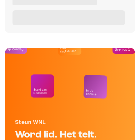
Café
Op Zondag
Sven op 1
Kockelmann
Stand van
In de
Nederland
kantine
Steun WNL
Word lid. Het telt.