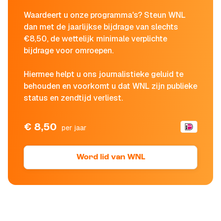
Waardeert u onze programma's? Steun WNL
dan met de jaarlijkse bijdrage van slechts
€8,50, de wettelijk minimale verplichte
bijdrage voor omroepen.
Hiermee helpt u ons journalistieke geluid te
behouden en voorkomt u dat WNL zijn publieke
status en zendtijd verliest.
€ 8,50
per jaar
Word lid van WNL