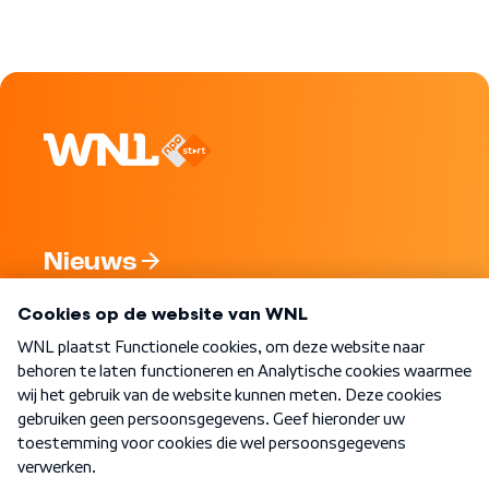
Nieuws
Programma's
Over WNL
Nieuwsbrief
Word Lid