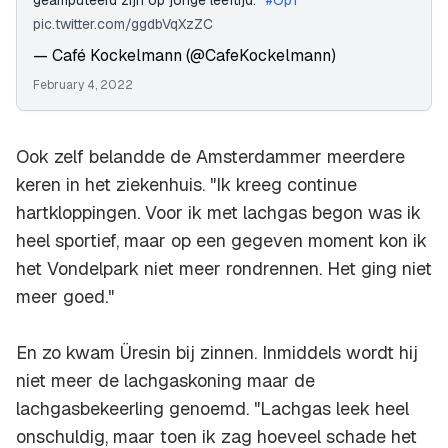
geamputeerd zijn op jonge leeftijd.’’
#Op1
pic.twitter.com/ggdbVqXzZC
— Café Kockelmann (@CafeKockelmann)
February 4, 2022
Ook zelf belandde de Amsterdammer meerdere
keren in het ziekenhuis. "Ik kreeg continue
hartkloppingen. Voor ik met lachgas begon was ik
heel sportief, maar op een gegeven moment kon ik
het Vondelpark niet meer rondrennen. Het ging niet
meer goed."
En zo kwam Üresin bij zinnen. Inmiddels wordt hij
niet meer de lachgaskoning maar de
lachgasbekeerling genoemd. "Lachgas leek heel
onschuldig, maar toen ik zag hoeveel schade het