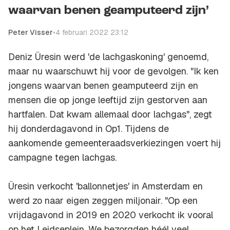
waarvan benen geamputeerd zijn’
Peter Visser
•
4 februari 2022 23:12
Deniz Üresin werd 'de lachgaskoning' genoemd,
maar nu waarschuwt hij voor de gevolgen. "Ik ken
jongens waarvan benen geamputeerd zijn en
mensen die op jonge leeftijd zijn gestorven aan
hartfalen. Dat kwam allemaal door lachgas", zegt
hij donderdagavond in Op1. Tijdens de
aankomende gemeenteraadsverkiezingen voert hij
campagne tegen lachgas.
Üresin verkocht 'ballonnetjes' in Amsterdam en
werd zo naar eigen zeggen miljonair. "Op een
vrijdagavond in 2019 en 2020 verkocht ik vooral
op het Leidseplein. We bezorgden héél veel