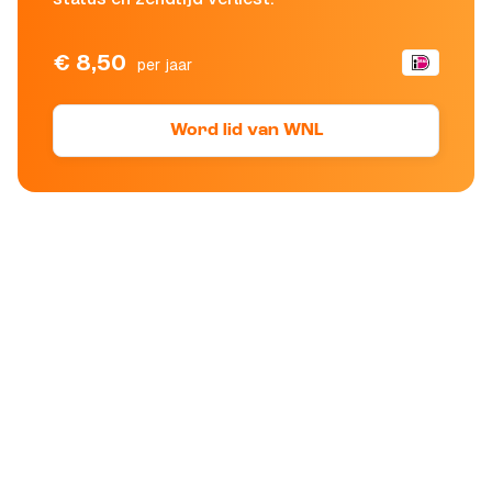
€ 8,50
per jaar
Word lid van WNL