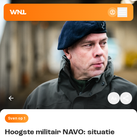
Klein
Standaard
Groot
Sven op 1
Kopieer link
Hoogste militair NAVO: situatie