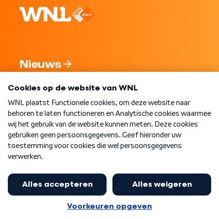
Nieuws
Programma's
Over WNL
Nieuwsbrief
Word Lid