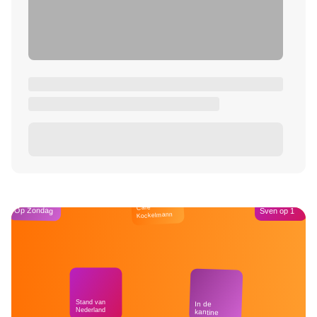
Café
Op Zondag
Sven op 1
Kockelmann
Stand van
In de
Nederland
kantine