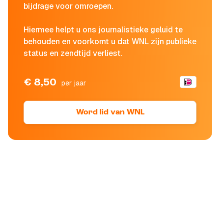
bijdrage voor omroepen.
Hiermee helpt u ons journalistieke geluid te
behouden en voorkomt u dat WNL zijn publieke
status en zendtijd verliest.
€ 8,50
per jaar
Word lid van WNL