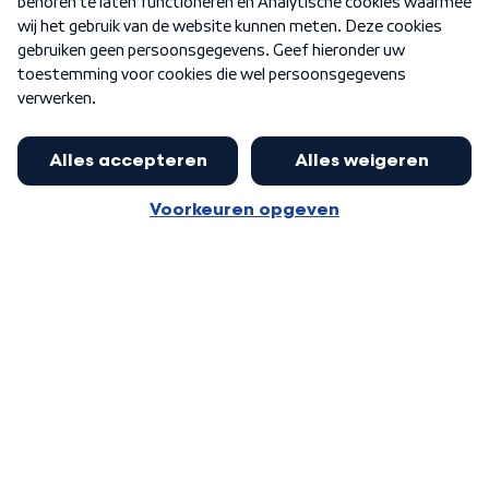
Word Lid
Meer WNL voor jou
Jan Paternotte optimistisch over
stikstofdebat: 'Geen zwakker
Algemene voorwaarden
Cookie-instellingen
pakket, maar ideeën om het te
Privacy statement
versterken zijn welkom'