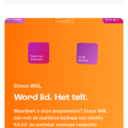
Café
Op Zondag
Sven op 1
Kockelmann
Stand van
In de
Nederland
kantine
Steun WNL
Word lid. Het telt.
Waardeert u onze programma's? Steun WNL
dan met de jaarlijkse bijdrage van slechts
€8,50, de wettelijk minimale verplichte