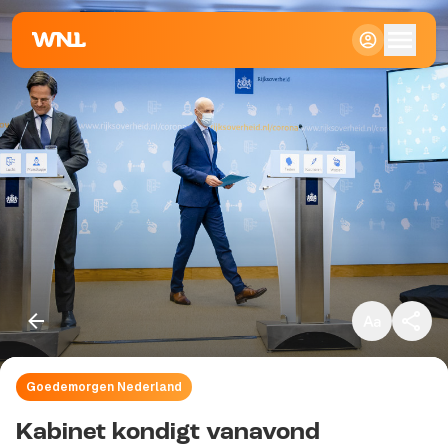
Klein
Standaard
Groot
Goedemorgen Nederland
Kopieer link
Kabinet kondigt vanavond