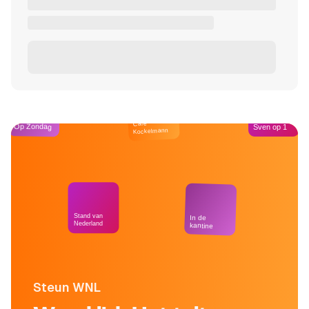
Café
Op Zondag
Sven op 1
Kockelmann
Stand van
In de
Nederland
kantine
Steun WNL