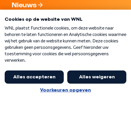
Nieuws
Programma's
Over WNL
Nieuwsbrief
Word Lid
Meer WNL voor jou
Nieuwe ‘onderkoning’ Buma wil tot
zijn 70ste aanblijven
Algemene voorwaarden
Cookie-instellingen
Privacy statement