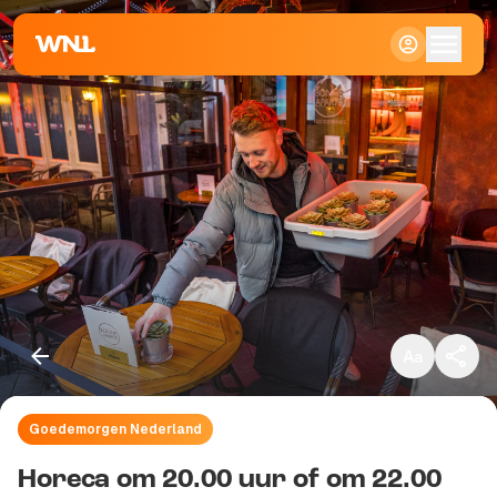
Klein
Standaard
Groot
Goedemorgen Nederland
Kopieer link
Horeca om 20.00 uur of om 22.00