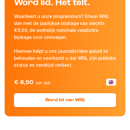
Word lid. Het telt.
Waardeert u onze programma's? Steun WNL
dan met de jaarlijkse bijdrage van slechts
€8,50, de wettelijk minimale verplichte
bijdrage voor omroepen.
Hiermee helpt u ons journalistieke geluid te
behouden en voorkomt u dat WNL zijn publieke
status en zendtijd verliest.
€ 8,50
per jaar
Word lid van WNL