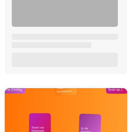
Café
Op Zondag
Sven op 1
Kockelmann
Stand van
In de
Nederland
kantine