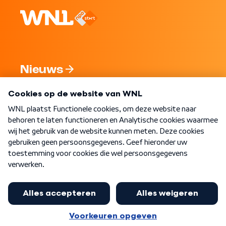
Nieuws
Programma's
Over WNL
Nieuwsbrief
Word Lid