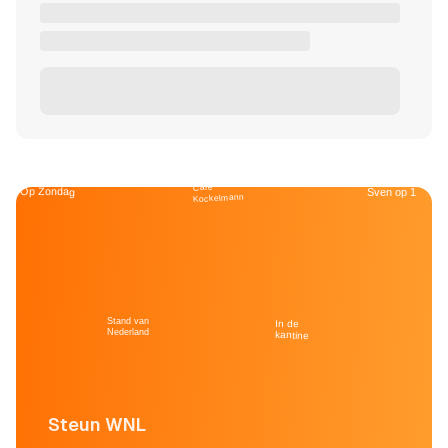
Café
Op Zondag
Sven op 1
Kockelmann
Stand van
In de
Nederland
kantine
Steun WNL