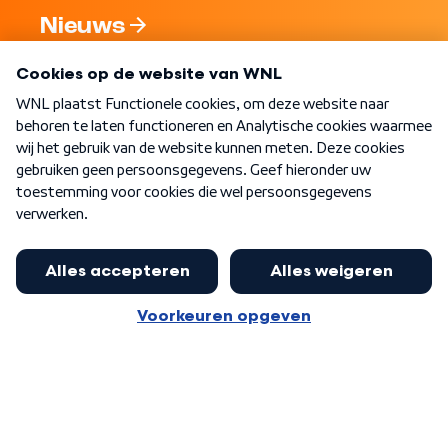
Nieuws
Programma's
Over WNL
Nieuwsbrief
Word Lid
Meer WNL voor jou
Eerste Kamer akkoord met begroting
van minister Sjoerdsma
Algemene voorwaarden
Cookie-instellingen
Privacy statement