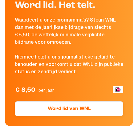
Word lid. Het telt.
Waardeert u onze programma's? Steun WNL
dan met de jaarlijkse bijdrage van slechts
€8,50, de wettelijk minimale verplichte
bijdrage voor omroepen.
Hiermee helpt u ons journalistieke geluid te
behouden en voorkomt u dat WNL zijn publieke
status en zendtijd verliest.
€ 8,50
per jaar
Word lid van WNL