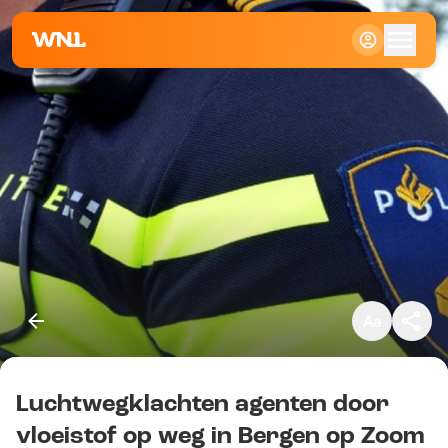
Klein
Standaard
Groot
Luchtwegklachten agenten door
Kopieer link
vloeistof op weg in Bergen op Zoom