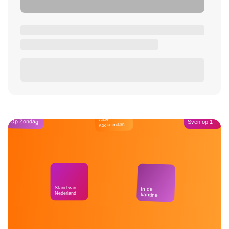
Café
Op Zondag
Sven op 1
Kockelmann
Stand van
In de
Nederland
kantine