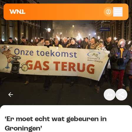
Klein
Standaard
Groot
‘Er moet echt wat gebeuren in
Kopieer link
Groningen’