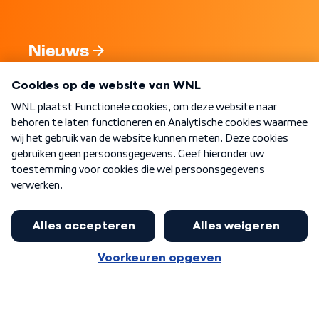
Nieuws
Programma's
Over WNL
Nieuwsbrief
Word Lid
Meer WNL voor jou
Nieuwe ‘onderkoning’ Buma wil tot