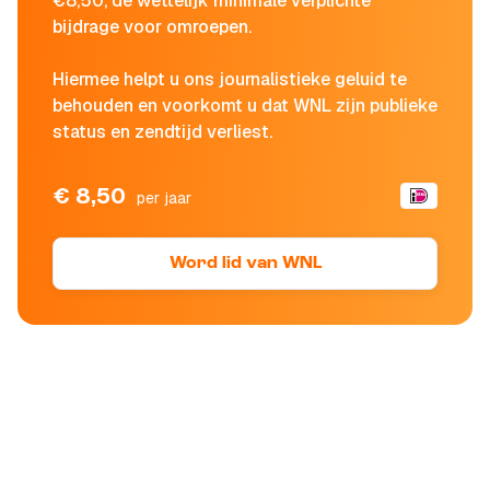
€8,50, de wettelijk minimale verplichte
bijdrage voor omroepen.
Hiermee helpt u ons journalistieke geluid te
behouden en voorkomt u dat WNL zijn publieke
status en zendtijd verliest.
€ 8,50
per jaar
Word lid van WNL