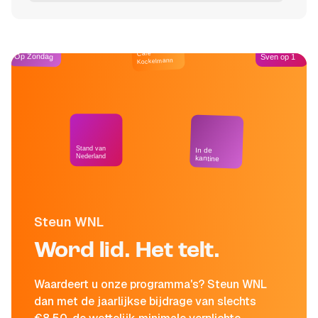
Café
Op Zondag
Sven op 1
Kockelmann
Stand van
In de
Nederland
kantine
Steun WNL
Word lid. Het telt.
Waardeert u onze programma's? Steun WNL
dan met de jaarlijkse bijdrage van slechts