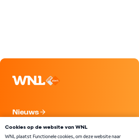
Nieuws
Programma's
Over WNL