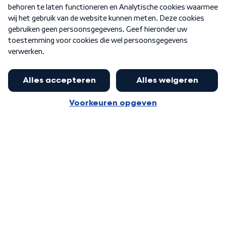
Nieuwsbrief
Word Lid
Meer WNL voor jou
Nieuwe ‘onderkoning’ Buma wil tot
zijn 70ste aanblijven
Algemene voorwaarden
Cookie-instellingen
Privacy statement