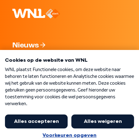
Nieuws
Programma's
Over WNL
Nieuwsbrief
Word Lid