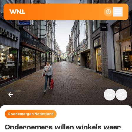
Klein
Standaard
Groot
Goedemorgen Nederland
Kopieer link
Ondernemers willen winkels weer