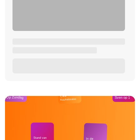
Café
Op Zondag
Sven op 1
Kockelmann
Stand van
In de