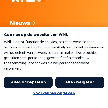
Nieuws
Programma's
Over WNL
Nieuwsbrief
Word Lid
Meer WNL voor jou