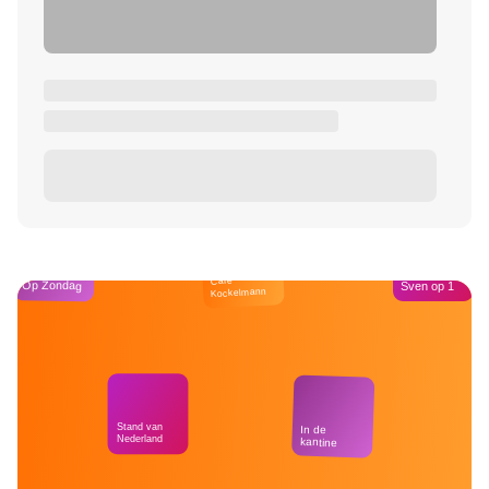
Café
Op Zondag
Sven op 1
Kockelmann
Stand van
In de
Nederland
kantine