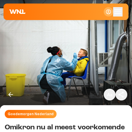
Klein
Standaard
Groot
Goedemorgen Nederland
Kopieer link
Omikron nu al meest voorkomende