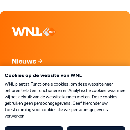
Nieuws
Programma's
Over WNL
Nieuwsbrief
Word Lid