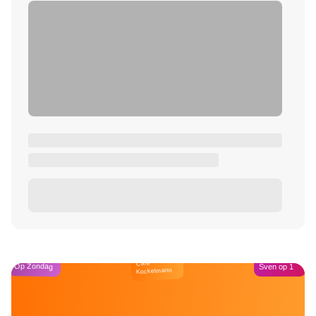
Café
Op Zondag
Sven op 1
Kockelmann