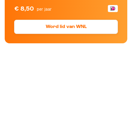
€ 8,50
per jaar
Word lid van WNL