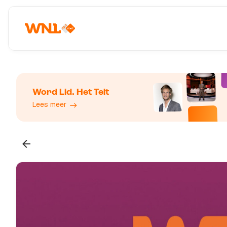
Word Lid. Het Telt
Lees meer