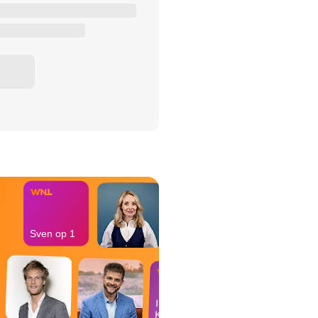
het Misdaad-
bureau
Sven op 1
In de
Kantine