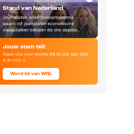
Stand van Nederland
Journalistiek onderzoeksprogramma
waarin vijf journalisten economische
vraagstukken bekijken die ons dagelijks
leven raken.
Jouw stem telt
Steun ons voor slechts €8,50 per jaar. WNL
is er voor u.
Word lid van WNL