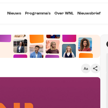
Nieuws
Programma's
Over WNL
Nieuwsbrief
Klein
Kopieer link
Standaard
Groot