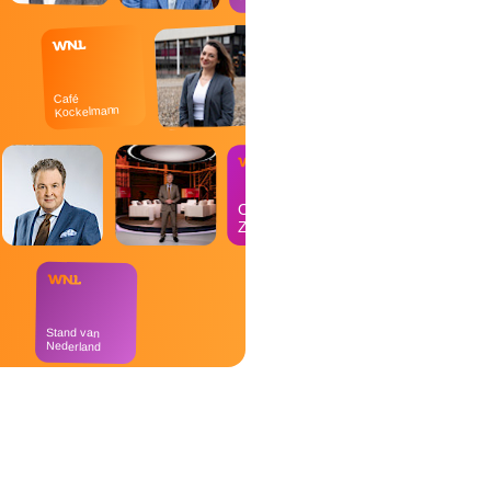
Café
Kockelmann
Op
Zondag
Stand van
Nederland
Goedemorgen
Nederland