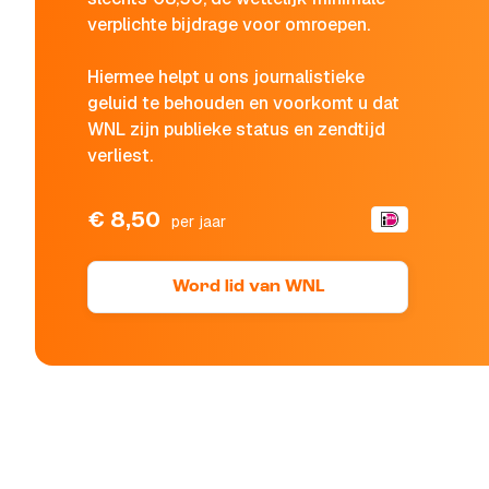
verplichte bijdrage voor omroepen.
Hiermee helpt u ons journalistieke
geluid te behouden en voorkomt u dat
WNL zijn publieke status en zendtijd
verliest.
€ 8,50
per jaar
Word lid van WNL