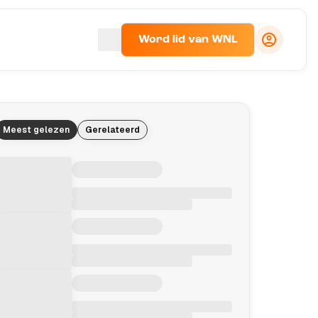
Word lid van WNL
Meest gelezen
Gerelateerd