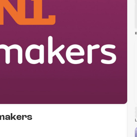
K
emakers
L