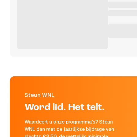
Steun WNL
Word lid. Het telt.
Waardeert u onze programma's? Steun
WNL dan met de jaarlijkse bijdrage van
slechts €8,50, de wettelijk minimale