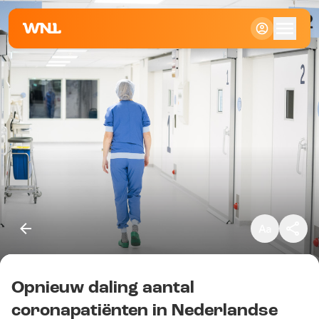
Klein
Standaard
Groot
Opnieuw daling aantal
Kopieer link
coronapatiënten in Nederlandse