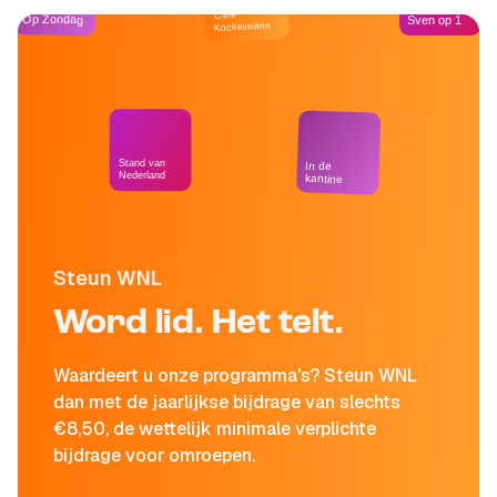
Café
Op Zondag
Sven op 1
Kockelmann
Stand van
In de
Nederland
kantine
Steun WNL
Word lid. Het telt.
Waardeert u onze programma's? Steun WNL
dan met de jaarlijkse bijdrage van slechts
€8,50, de wettelijk minimale verplichte
bijdrage voor omroepen.