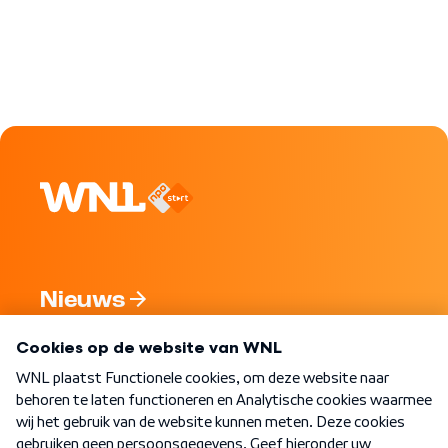
Nieuws
Programma's
Over WNL
Nieuwsbrief
Word Lid