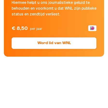
Hiermee helpt u ons journalistieke geluid te
behouden en voorkomt u dat WNL zijn publieke
status en zendtijd verliest.
€ 8,50
per jaar
Word lid van WNL