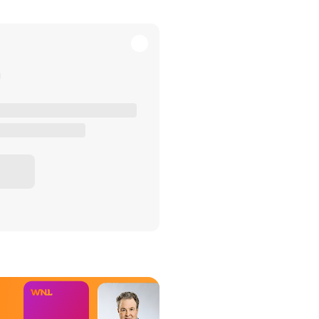
het Misdaad-
bureau