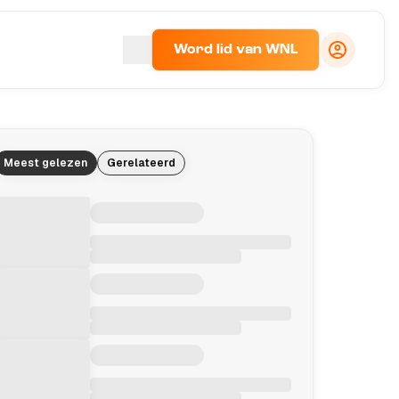
Word lid van WNL
Meest gelezen
Gerelateerd