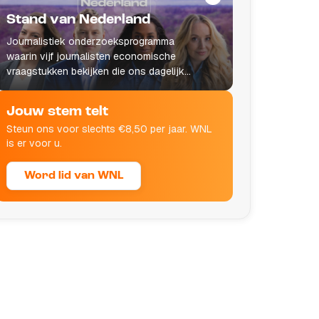
Stand van Nederland
Journalistiek onderzoeksprogramma
waarin vijf journalisten economische
vraagstukken bekijken die ons dagelijks
leven raken.
Jouw stem telt
Steun ons voor slechts €8,50 per jaar. WNL
is er voor u.
Word lid van WNL