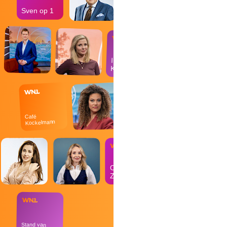
Sven op 1
In de
Kantine
Café
Kockelmann
Op
Zondag
Stand van