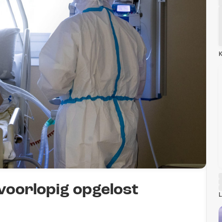
K
voorlopig opgelost
L