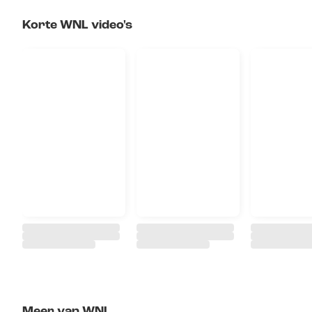
Korte WNL video's
Meer van WNL