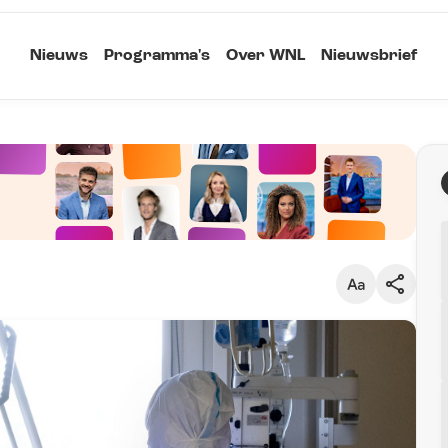
Nieuws
Programma's
Over WNL
Nieuwsbrief
Klein
Kopieer link
Standaard
Groot