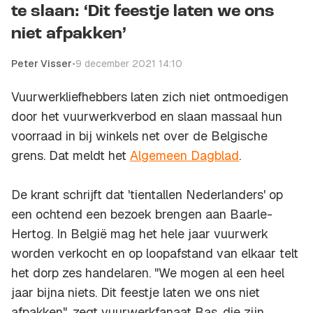
te slaan: ‘Dit feestje laten we ons
niet afpakken’
Peter Visser
•
9 december 2021 14:10
Vuurwerkliefhebbers laten zich niet ontmoedigen
door het vuurwerkverbod en slaan massaal hun
voorraad in bij winkels net over de Belgische
grens. Dat meldt het
Algemeen Dagblad
.
De krant schrijft dat 'tientallen Nederlanders' op
een ochtend een bezoek brengen aan Baarle-
Hertog. In België mag het hele jaar vuurwerk
worden verkocht en op loopafstand van elkaar telt
het dorp zes handelaren. "We mogen al een heel
jaar bijna niets. Dit feestje laten we ons niet
afpakken", zegt vuurwerkfanaat Bas, die zijn