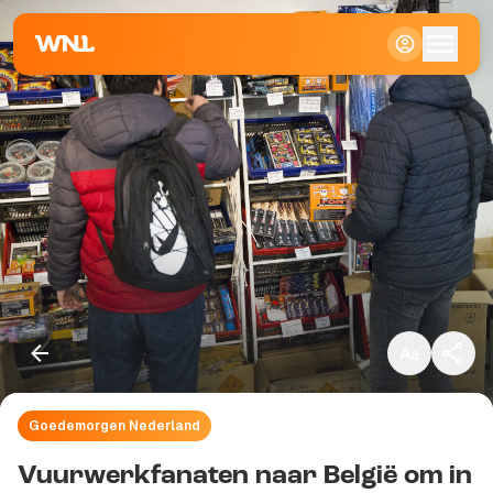
Klein
Standaard
Groot
Goedemorgen Nederland
Kopieer link
Vuurwerkfanaten naar België om in