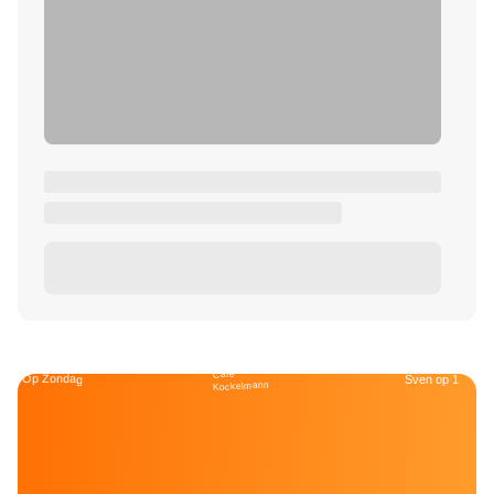
Café
Op Zondag
Sven op 1
Kockelmann