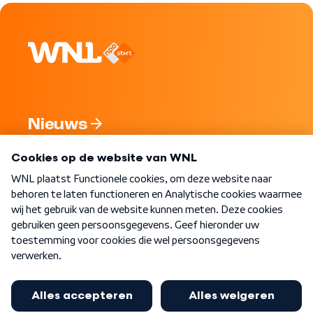
Nieuws
Programma's
Over WNL
Nieuwsbrief
Word Lid