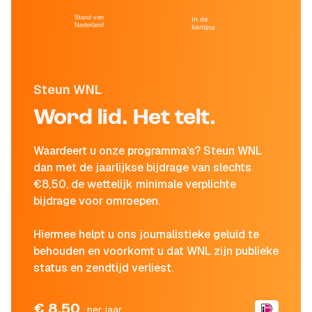
Stand van
In de
Nederland
kantine
Steun WNL
Word lid. Het telt.
Waardeert u onze programma's? Steun WNL
dan met de jaarlijkse bijdrage van slechts
€8,50, de wettelijk minimale verplichte
bijdrage voor omroepen.
Hiermee helpt u ons journalistieke geluid te
behouden en voorkomt u dat WNL zijn publieke
status en zendtijd verliest.
€ 8,50
per jaar