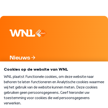
Nieuws
Programma's
Over WNL
Nieuwsbrief
Word Lid