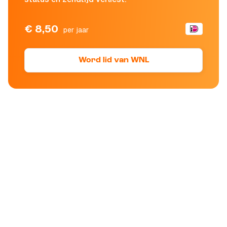
€ 8,50
per jaar
Word lid van WNL