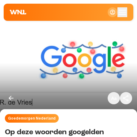
Klein
Standaard
Groot
Goedemorgen Nederland
Kopieer link
Op deze woorden googelden